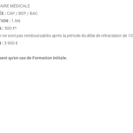
AIRE MÉDICALE
E :
CAP / BEP / BAC
ION :
1 AN
 :
500 €*
on ne sont pas remboursables après la période du délai de rétractation de 10
 :
3 900 €
uent qu’en cas de Formation Initiale.