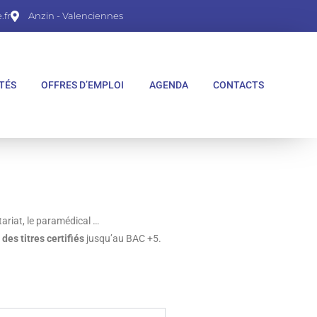
fr
Anzin - Valenciennes
TÉS
OFFRES D’EMPLOI
AGENDA
CONTACTS
tariat
, le paramédical …
des titres certifiés
jusqu’au BAC +5.