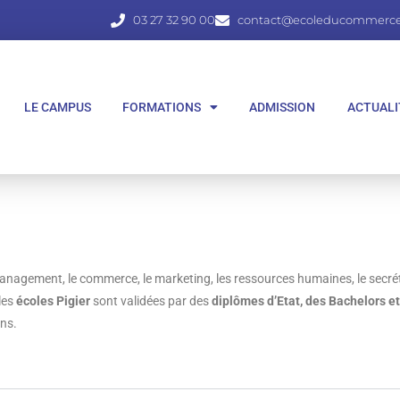
03 27 32 90 00
contact@ecoleducommerce.
LE CAMPUS
FORMATIONS
ADMISSION
ACTUALI
anagement
, le
commerce
, le
marketing
, les
ressources humaines
, le
secré
les
écoles Pigier
sont validées par des
diplômes d’Etat, des Bachelors et 
ons.