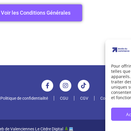
Voir les Conditions Générales
Pour offri
telles que
appareils.
traiter d
uniques su
consenteme
et fonctio
Politique de confidentialité
CGU
CGV
Contacts
P
Ac
eb de Valenciennes Le Cèdre Digital