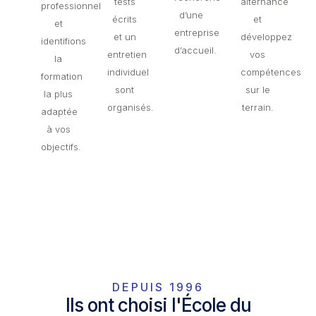
tests
alternance
professionnel
d’une
écrits
et
et
entreprise
et un
développez
identifions
d’accueil.
entretien
vos
la
individuel
compétences
formation
sont
sur le
la plus
organisés.
terrain.
adaptée
à vos
objectifs.
DEPUIS 1996
Ils ont choisi l'École du