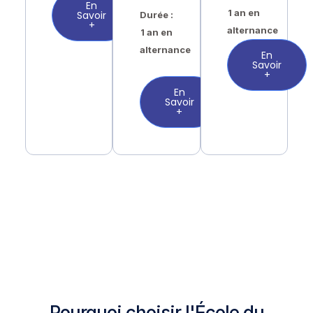
En
1 an en
Savoir
Durée :
+
alternance
1 an en
alternance
En
Savoir
+
En
Savoir
+
Pourquoi choisir l'École du