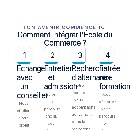
TON AVENIR COMMENCE ICI
Comment intégrer l'École du
Commerce ?
1
2
3
4
Échange
Entretien
Recherche
Entrée
avec
et
d'alternance
en
un
admission
formatio
Notre
équipe
conseiller
Selon
Vous
vous
le
démarrez
Nous
accompagne
parcours
votre
étudions
activement
choisi,
parcours
votre
dans la
des
en
projet
recherche