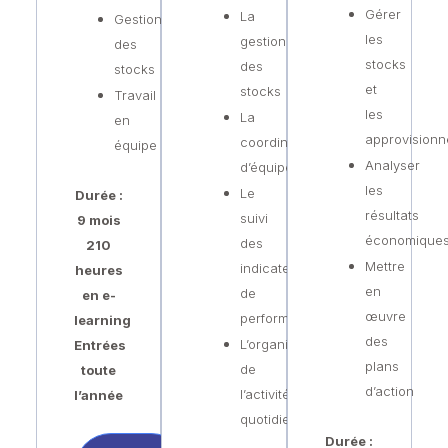
Gérer
La
Gestion
les
gestion
des
stocks
des
stocks
et
stocks
Travail
les
La
en
approvision
coordination
équipe
Analyser
d’équipe
les
Le
Durée :
résultats
suivi
9 mois
économique
des
210
Mettre
indicateurs
heures
en
de
en e-
œuvre
performance
learning
des
L’organisation
Entrées
plans
de
toute
d’action
l’activité
l’année
quotidienne
Durée :