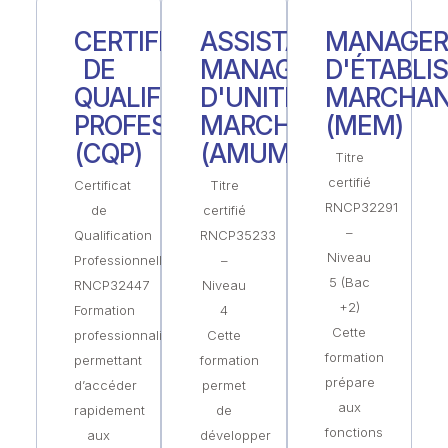
CERTIFICAT
ASSISTANT
MANAGE
DE
MANAGER
D'ÉTABLI
QUALIFICATION
D'UNITÉ
MARCHA
PROFESSIONNELLE
MARCHANDE
(MEM)
(CQP)
(AMUM)
Titre
certifié
Certificat
Titre
RNCP32291
de
certifié
–
Qualification
RNCP35233
Niveau
Professionnelle
–
5 (Bac
RNCP32447
Niveau
+2)
Formation
4
Cette
professionnalisante
Cette
formation
permettant
formation
prépare
d’accéder
permet
aux
rapidement
de
fonctions
aux
développer