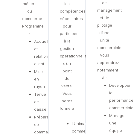
de
métiers
les
management
du
compétences
et de
commerce.
nécessaires
pilotage
Programme
pour
d’une
:
participer
unité
à la
Accueil
commerciale.
gestion
et
Vous
opérationnelle
relation
apprendrez
d’un
client
notamment
point
Mise
à :
de
en
Développer
vente.
rayon
la
Vous
Tenue
performance
serez
de
commerciale
formé à
caisse
Manager
:
Préparation
une
L’animation
de
équipe
commercial
commandes