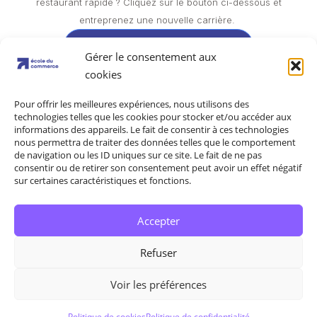
restaurant rapide ? Cliquez sur le bouton ci-dessous et
entreprenez une nouvelle carrière.
Obtenir ma documentation
Gérer le consentement aux
cookies
Pour offrir les meilleures expériences, nous utilisons des
technologies telles que les cookies pour stocker et/ou accéder aux
informations des appareils. Le fait de consentir à ces technologies
Mentions légales
Politique de confidentialité
nous permettra de traiter des données telles que le comportement
de navigation ou les ID uniques sur ce site. Le fait de ne pas
consentir ou de retirer son consentement peut avoir un effet négatif
CGU
CGV
Contacts
sur certaines caractéristiques et fonctions.
Politique de cookies (UE)
Accepter
Refuser
Copyright © 2026 – École du Commerce.
Voir les préférences
Made with
par
l’agence web de Valenciennes Le Cèdre Digital
Politique de cookies
Politique de confidentialité