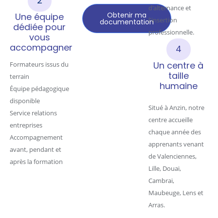
2
d'alternance et
Obtenir ma
Une équipe
l'insertion
documentation
dédiée pour
professionnelle.
vous
accompagner
4
Un centre à
Formateurs issus du
taille
terrain
humaine
Équipe pédagogique
disponible
Situé à Anzin, notre
Service relations
centre accueille
entreprises
chaque année des
Accompagnement
apprenants venant
avant, pendant et
de Valenciennes,
après la formation
Lille, Douai,
Cambrai,
Maubeuge, Lens et
Arras.