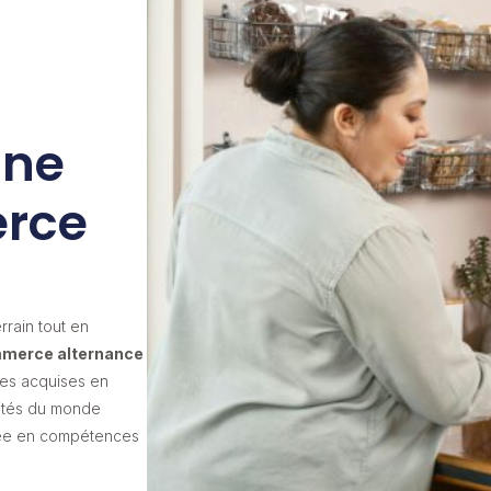
une
rce
rrain tout en
mmerce alternance
ces acquises en
lités du monde
tée en compétences