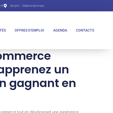
fr
Anzin - Valenciennes
TÉS
OFFRES D’EMPLOI
AGENDA
CONTACTS
commerce
 apprenez un
en gagnant en
 commerce tout en développant une expérience