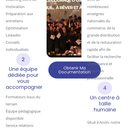
motivation
nombreuses
Préparation aux
enseignes
entretiens
nationales du
Optimisation
commerce, de la
LinkedIn
grande distribution
Conseils
et de la restauration
individualisés
rapide afin de
faciliter la recherche
2
d'alternance et
Obtenir Ma
Une équipe
l'insertion
Documentation
dédiée pour
professionnelle.
vous
accompagner
4
Un centre à
Formateurs issus du
taille
terrain
humaine
Équipe pédagogique
disponible
Situé à Anzin, notre
Service relations