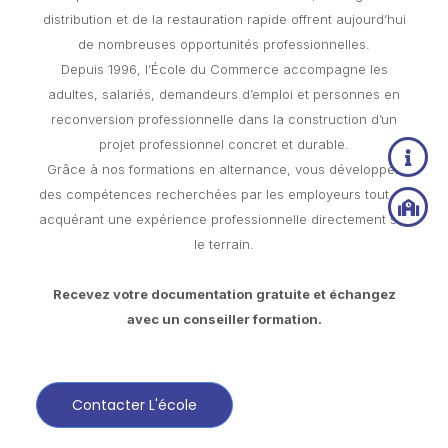
distribution et de la restauration rapide offrent aujourd’hui
de nombreuses opportunités professionnelles.
Depuis 1996, l’École du Commerce accompagne les
adultes, salariés, demandeurs d’emploi et personnes en
reconversion professionnelle dans la construction d’un
projet professionnel concret et durable.
Grâce à nos formations en alternance, vous développez
des compétences recherchées par les employeurs tout en
acquérant une expérience professionnelle directement sur
le terrain.
Recevez votre documentation gratuite et échangez
avec un conseiller formation.
Contacter L'école