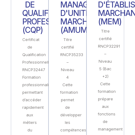
DE
MANAGER
D'ÉTABLI
QUALIFICATION
D'UNITÉ
MARCHA
PROFESSIONNELLE
MARCHANDE
(MEM)
(CQP)
(AMUM)
Titre
certifié
Certificat
Titre
RNCP32291
de
certifié
–
Qualification
RNCP35233
Niveau
Professionnelle
–
5 (Bac
RNCP32447
Niveau
+2)
Formation
4
Cette
professionnalisante
Cette
formation
permettant
formation
prépare
d’accéder
permet
aux
rapidement
de
fonctions
aux
développer
de
métiers
les
management
du
compétences