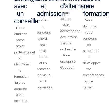
avec
et
d'alternance
en
un
admission
formatio
Notre
équipe
conseiller
Selon
Vous
vous
le
démarrez
Nous
accompagne
parcours
votre
étudions
activement
choisi,
parcours
votre
dans la
des
en
projet
recherche
tests
alternance
professionnel
d’une
écrits
et
et
entreprise
et un
développez
identifions
d’accueil.
entretien
vos
la
individuel
compétences
formation
sont
sur le
la plus
organisés.
terrain.
adaptée
à vos
objectifs.