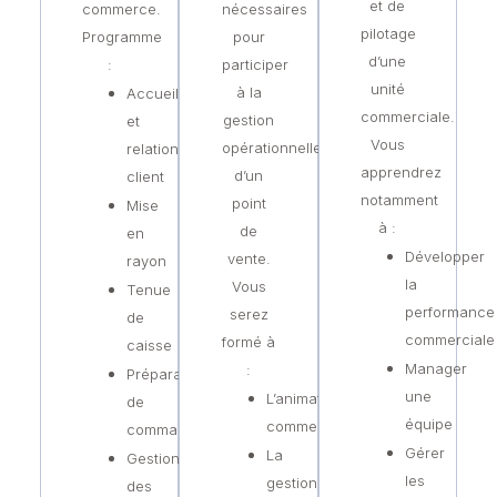
et de
commerce.
nécessaires
pilotage
Programme
pour
d’une
:
participer
unité
à la
Accueil
commerciale.
gestion
et
Vous
opérationnelle
relation
apprendrez
d’un
client
notamment
point
Mise
à :
de
en
Développer
vente.
rayon
la
Vous
Tenue
performance
serez
de
commerciale
formé à
caisse
Manager
:
Préparation
une
L’animation
de
équipe
commercial
commandes
Gérer
La
Gestion
les
gestion
des