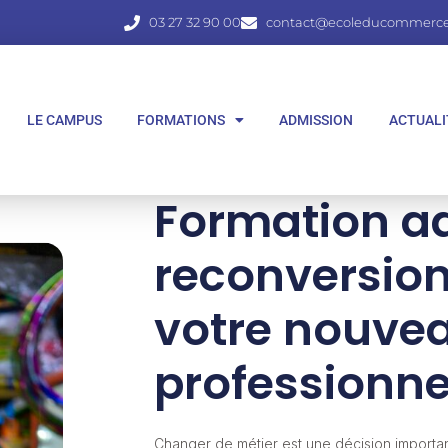
03 27 32 90 00
contact@ecoleducommerce.
LE CAMPUS
FORMATIONS
ADMISSION
ACTUALI
Formation a
reconversion
votre nouvea
professionne
Changer de métier est une décision importan