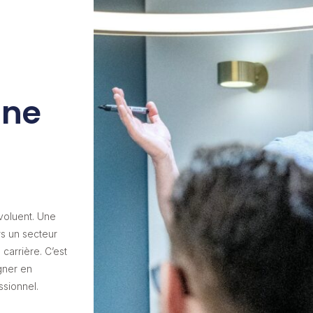
une
évoluent. Une
s un secteur
carrière. C’est
gner en
ssionnel.