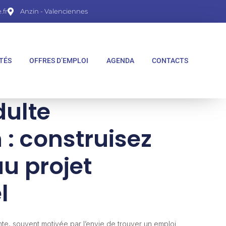
fr
Anzin - Valenciennes
TÉS
OFFRES D’EMPLOI
AGENDA
CONTACTS
dulte
 : construisez
u projet
l
te, souvent motivée par l’envie de trouver un emploi